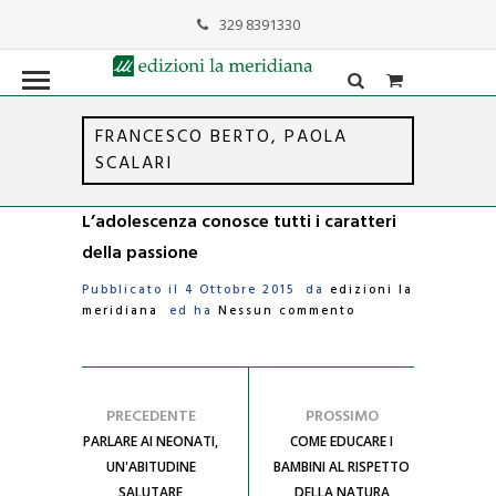
329 8391330
formazione@lameridiana.it
FRANCESCO BERTO, PAOLA
SCALARI
L’adolescenza conosce tutti i caratteri
della passione
Pubblicato il 4 Ottobre 2015 da
edizioni la
meridiana
ed ha
Nessun commento
PRECEDENTE
PROSSIMO
PARLARE AI NEONATI,
COME EDUCARE I
UN'ABITUDINE
BAMBINI AL RISPETTO
SALUTARE
DELLA NATURA