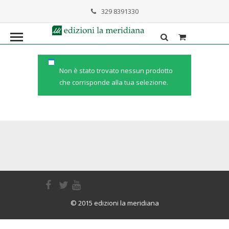
329 8391330
formazione@lameridiana.it
Non è stato trovato nessun prodotto
che corrisponde alla tua selezione.
© 2015 edizioni la meridiana