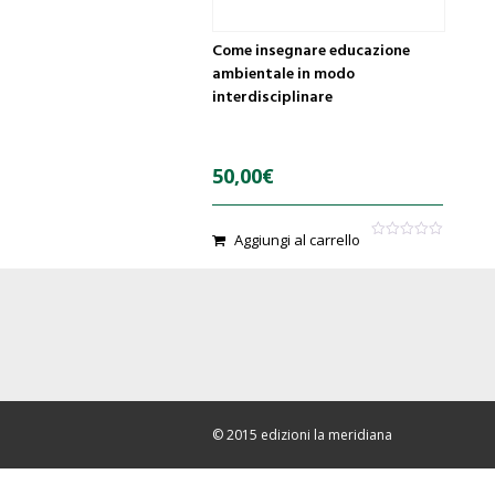
Come insegnare educazione
ambientale in modo
interdisciplinare
50,00
€
Aggiungi al carrello
0
o
u
t
o
f
5
© 2015 edizioni la meridiana