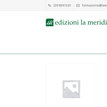
329 8391330
formazione@lame